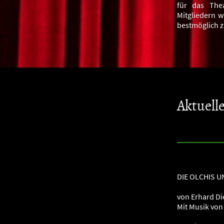
für das The
Mitgliedern w
bestmöglich z
Aktuell
DIE OLCHIS U
von Erhard Di
Mit Musik von