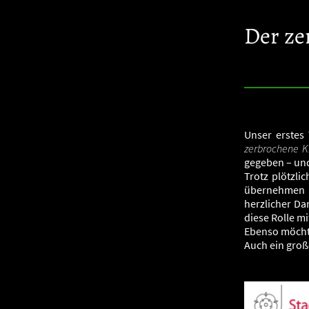
Der ze
Unser erstes 
zerbrochene K
gegeben – und
Trotz plötzli
übernehmen s
herzlicher Da
diese Rolle m
Ebenso möchte
Auch ein gro