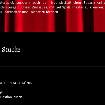
aterspiel, sondern auch den freundschaftlichen Zusammenha
iderspiegeln. Unser Ziel ist es, mit viel Spaß Theater zu kreieren
u unterhalten und Talente zu fördern.
e Stücke
ND DER FAULE KÖNIG
etl
 Bastian Pusch