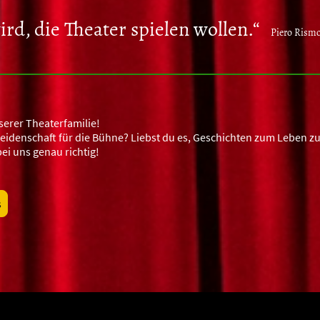
rd, die Theater spielen wollen.“
Piero Rism
serer Theaterfamilie!
Leidenschaft für die Bühne? Liebst du es, Geschichten zum Leben z
bei uns genau richtig!
s