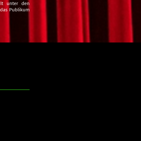
lt unter den
, das Publikum